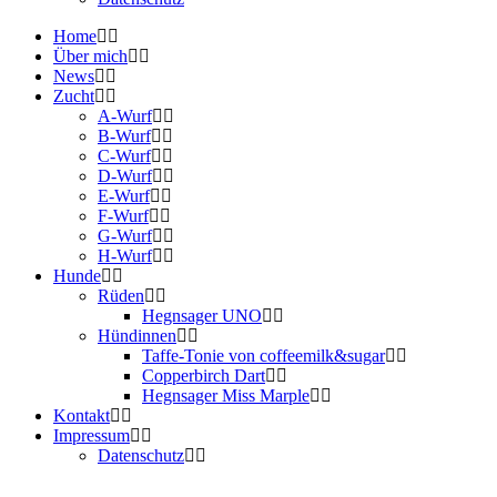
Home
Über mich
News
Zucht
A-Wurf
B-Wurf
C-Wurf
D-Wurf
E-Wurf
F-Wurf
G-Wurf
H-Wurf
Hunde
Rüden
Hegnsager UNO
Hündinnen
Taffe-Tonie von coffeemilk&sugar
Copperbirch Dart
Hegnsager Miss Marple
Kontakt
Impressum
Datenschutz