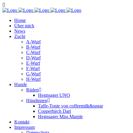
Home
Über mich
News
Zucht
A-Wurf
B-Wurf
C-Wurf
D-Wurf
E-Wurf
F-Wurf
G-Wurf
H-Wurf
Hunde
Rüden
Hegnsager UNO
Hündinnen
Taffe-Tonie von coffeemilk&sugar
Copperbirch Dart
Hegnsager Miss Marple
Kontakt
Impressum
Datenschutz