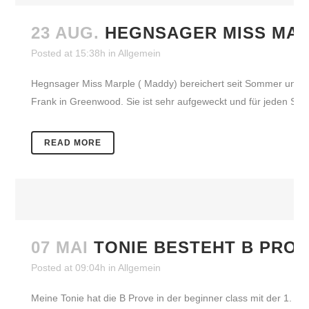
23 AUG.
HEGNSAGER MISS MA
Posted at 15:38h
in
Allgemein
Hegnsager Miss Marple ( Maddy) bereichert seit Sommer u
Frank in Greenwood. Sie ist sehr aufgeweckt und für jeden Strei
READ MORE
07 MAI
TONIE BESTEHT B PRO
Posted at 09:04h
in
Allgemein
Meine Tonie hat die B Prove in der beginner class mit der 1. Prä