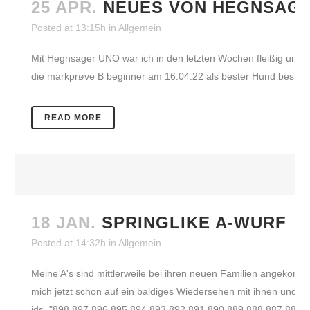
25 APR.
NEUES VON HEGNSAG
Posted at 13:15h
in
Allgemein
Mit Hegnsager UNO war ich in den letzten Wochen fleißig und
die markprøve B beginner am 16.04.22 als bester Hund bestan
READ MORE
18 JAN.
SPRINGLIKE A-WURF
Posted at 14:32h
in
Allgemein
Meine A's sind mittlerweile bei ihren neuen Familien angekomme
mich jetzt schon auf ein baldiges Wiedersehen mit ihnen und ihr
ids="898,897,896,895,894,893,892,891,890,889,888,887,886,88