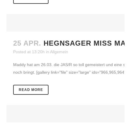
25 APR.
HEGNSAGER MISS MAR
Posted at 13:20h
in
Allgemein
Maddy hat am 26.03. die JAS/R so toll gemeistert und eine seh
noch bringt. [gallery link="file" size="large" ids="966,965,964"] .
READ MORE