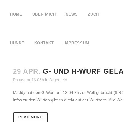
HOME
ÜBER MICH
NEWS
ZUCHT
HUNDE
KONTAKT
IMPRESSUM
29 APR.
G- UND H-WURF GELA
Posted at 16:03h
in
Allgemein
Maddy hat den G-Wurf am 12.04.25 zur Welt gebracht (6 Rüden 
Infos zu den Würfen gibt es direkt auf der Wurfseite. Alle Welpe
READ MORE